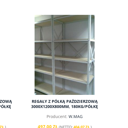
RZOWĄ
REGAŁY Z PÓŁKĄ PAŹDZIERZOWĄ
WÓZEK DWUPÓŁKOWY
SZAFA BHP 1
PÓŁKĘ
3000X1200X800MM, 180KG/PÓŁKĘ
850X500MM 250KG 160MM
Producent:
W.MAG
879,00 zł
549,
497,00 ZŁ
 ZŁ
)
(NETTO:
404,07 ZŁ
)