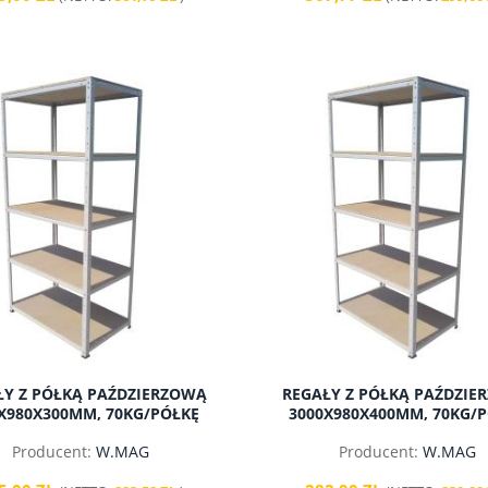
a regularna:
1 040,00 zł
Cena regularna:
8,80 zł
do koszyka
do koszyka
ŁY Z PÓŁKĄ PAŹDZIERZOWĄ
REGAŁY Z PÓŁKĄ PAŹDZIE
X980X300MM, 70KG/PÓŁKĘ
3000X980X400MM, 70KG/
Producent:
W.MAG
Producent:
W.MAG