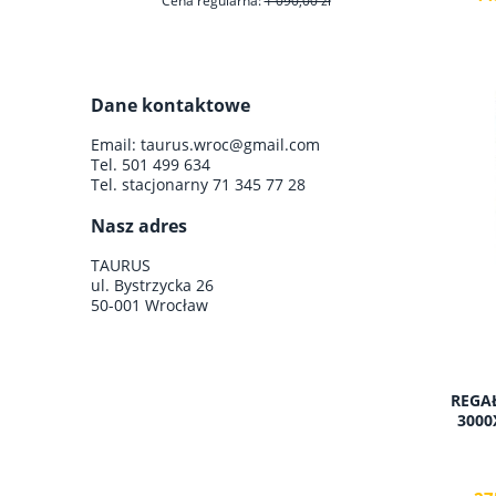
Cena regularna:
1 090,00 zł
Cen
Dane kontaktowe
do koszyka
Email:
taurus.wroc@gmail.com
Tel.
501 499 634
Tel. stacjonarny
71 345 77 28
Nasz adres
TAURUS
ul. Bystrzycka 26
50-001 Wrocław
REGA
3000