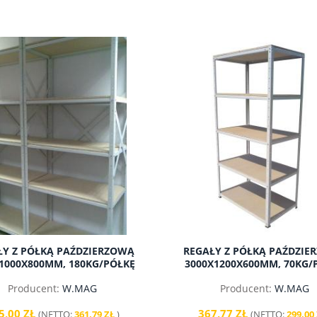
ŁY Z PÓŁKĄ PAŹDZIERZOWĄ
REGAŁY Z PÓŁKĄ PAŹDZIE
WY 1200X700MM 600KG
POJEMNIK WARSZTATOWY
1000X800MM, 180KG/PÓŁKĘ
3000X1200X600MM, 70KG/
BLAT Z BLACHY
224X144X108MM
Producent:
W.MAG
Producent:
W.MAG
940,00 zł
7,59 zł
5,00 ZŁ
367,77 ZŁ
(NETTO:
361,79 ZŁ
)
(NETTO:
299,00