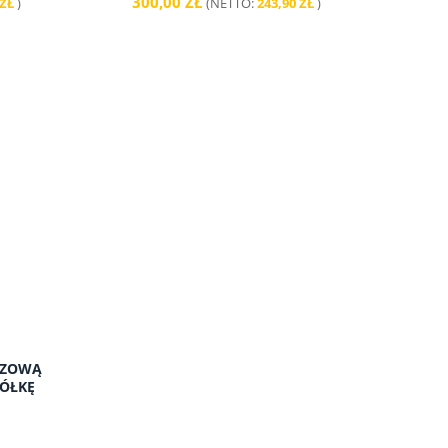
300,00 ZŁ
 ZŁ
)
(NETTO:
243,90 ZŁ
)
RZOWĄ
PÓŁKĘ