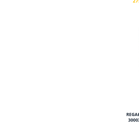
27
REGA
3000