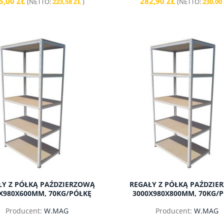
5,00 ZŁ
282,90 ZŁ
(NETTO:
223,58 ZŁ
)
(NETTO:
230,00
ŁY Z PÓŁKĄ PAŹDZIERZOWĄ
REGAŁY Z PÓŁKĄ PAŹDZIE
X980X600MM, 70KG/PÓŁKĘ
3000X980X800MM, 70KG/
Producent:
W.MAG
Producent:
W.MAG