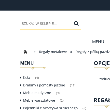
MENU
»
»
Regały metalowe
Regały z półką paźd
OPCJ
MENU
Koła
(4)
Produce
Drabiny i pomosty jezdne
(11)
Meble medyczne
(9)
REGA
Meble warsztatowe
(2)
Pojemniki z tworzywa sztucznego
(8)