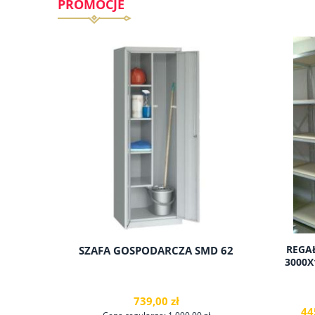
PROMOCJE
REGA
SZAFA GOSPODARCZA SMD 62
1 BURTO
3000X
739,00 zł
44