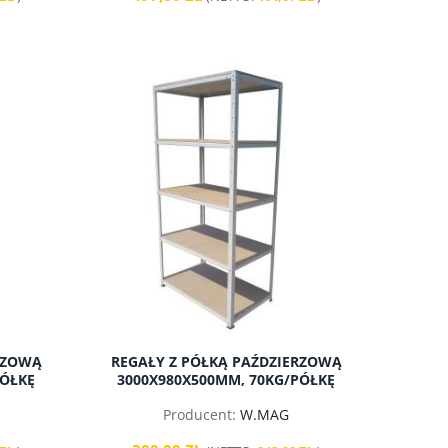
Cena regularna:
1 050,00 zł
Cena regula
do koszyka
do ko
RZOWĄ
REGAŁY Z PÓŁKĄ PAŹDZIERZOWĄ
PÓŁKĘ
3000X980X500MM, 70KG/PÓŁKĘ
Producent:
W.MAG