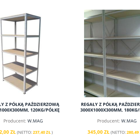
ŁY Z PÓŁKĄ PAŹDZIERZOWĄ
REGAŁY Z PÓŁKĄ PAŹDZIE
1000X300MM, 120KG/PÓŁKĘ
3000X1000X300MM, 180KG
Producent:
W.MAG
Producent:
W.MAG
2,00 ZŁ
345,00 ZŁ
(NETTO:
237,40 ZŁ
)
(NETTO:
280,49