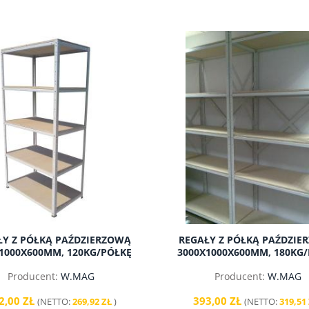
ŁY Z PÓŁKĄ PAŹDZIERZOWĄ
REGAŁY Z PÓŁKĄ PAŹDZIE
1000X600MM, 120KG/PÓŁKĘ
3000X1000X600MM, 180KG
Producent:
W.MAG
Producent:
W.MAG
2,00 ZŁ
393,00 ZŁ
(NETTO:
269,92 ZŁ
)
(NETTO:
319,51