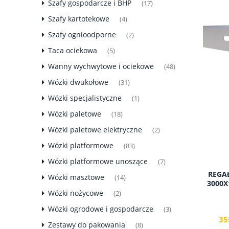
Szafy gospodarcze i BHP
(17)
Szafy kartotekowe
(4)
Szafy ognioodporne
(2)
Taca ociekowa
(5)
Wanny wychwytowe i ociekowe
(48)
Wózki dwukołowe
(31)
Wózki specjalistyczne
(1)
Wózki paletowe
(18)
Wózki paletowe elektryczne
(2)
Wózki platformowe
(83)
Wózki platformowe unoszące
(7)
REGA
Wózki masztowe
(14)
3000X
Wózki nożycowe
(2)
Wózki ogrodowe i gospodarcze
(3)
35
Zestawy do pakowania
(8)