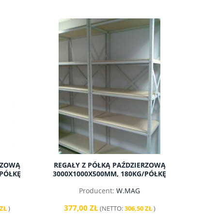
RZOWĄ
REGAŁY Z PÓŁKĄ PAŹDZIERZOWĄ
/PÓŁKĘ
3000X1000X500MM, 180KG/PÓŁKĘ
Producent:
W.MAG
377,00 ZŁ
 ZŁ
)
(NETTO:
306,50 ZŁ
)