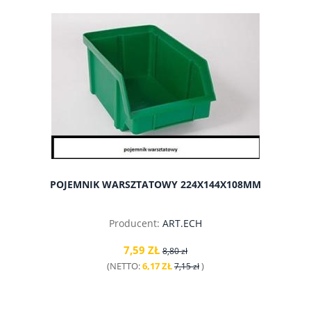
do koszyka
POJEMNIK WARSZTATOWY 224X144X108MM
Producent:
ART.ECH
7,59 ZŁ
8,80 zł
(NETTO:
6,17 ZŁ
)
7,15 zł