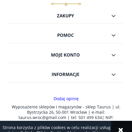
do koszyka
ZAKUPY
POMOC
MOJE KONTO
INFORMACJE
Dodaj opinię
Wyposażenie sklepów i magazynów - sklep Taurus | ul.
Bystrzycka 26, 50-001 Wrocław | e-mail:
taurus.wroc@gmail.com
| tel:
501 499 634
| NIP:
8981006212 | REGON: 930089141
Strona korzysta z plików cookies w celu realizacji usług i