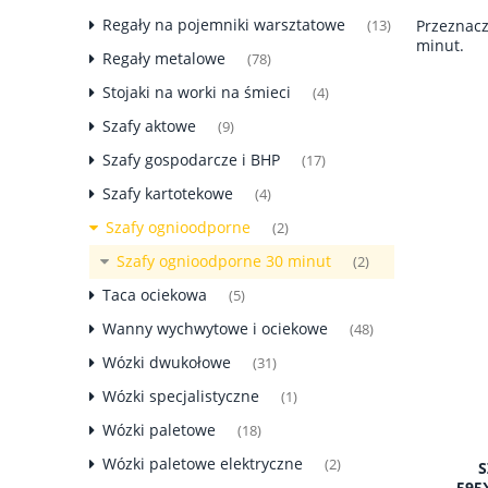
Regały na pojemniki warsztatowe
Przeznac
(13)
minut.
Regały metalowe
(78)
Stojaki na worki na śmieci
(4)
Szafy aktowe
(9)
Szafy gospodarcze i BHP
(17)
Szafy kartotekowe
(4)
Szafy ognioodporne
(2)
Szafy ognioodporne 30 minut
(2)
Taca ociekowa
(5)
Wanny wychwytowe i ociekowe
(48)
Wózki dwukołowe
(31)
Wózki specjalistyczne
(1)
Wózki paletowe
(18)
Wózki paletowe elektryczne
(2)
S
595