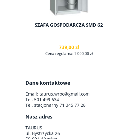
SZAFA GOSPODARCZA SMD 62
SZAF
739,00 zł
Cena regularna:
1 090,00 zł
Ce
Dane kontaktowe
do koszyka
Email:
taurus.wroc@gmail.com
Tel.
501 499 634
Tel. stacjonarny
71 345 77 28
Nasz adres
TAURUS
ul. Bystrzycka 26
50-001 Wrocław