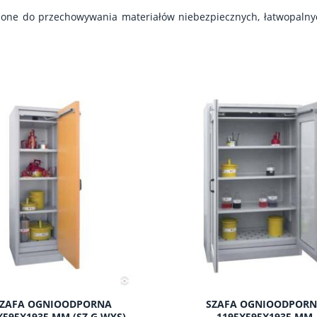
zone do przechowywania materiałów niebezpiecznych, łatwopalny
ZAFA OGNIOODPORNA
SZAFA OGNIOODPOR
X595X1935 MM (SZ.G.WYS)
1195X595X1935 MM