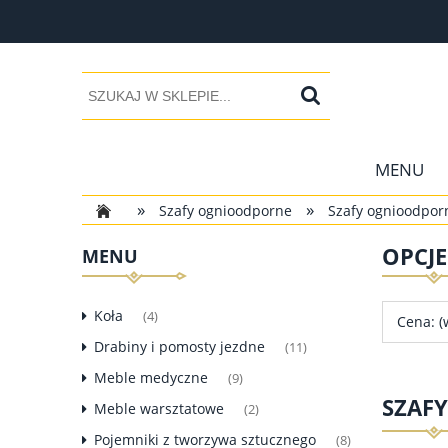
MENU
»
»
Szafy ognioodporne
Szafy ognioodpor
OPCJ
MENU
Koła
(4)
Cena: (
Drabiny i pomosty jezdne
(11)
Meble medyczne
(9)
SZAF
Meble warsztatowe
(2)
Pojemniki z tworzywa sztucznego
(8)