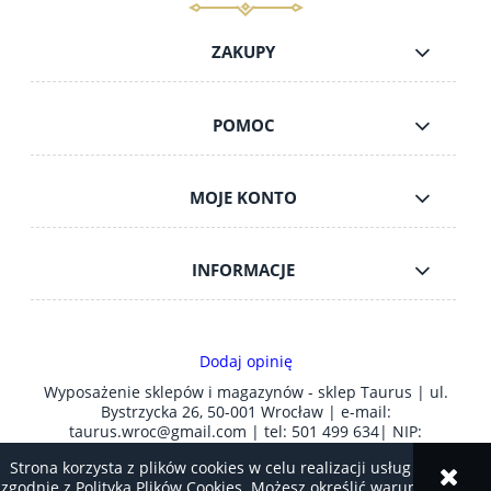
ZAKUPY
POMOC
MOJE KONTO
INFORMACJE
Dodaj opinię
Wyposażenie sklepów i magazynów - sklep Taurus | ul.
Bystrzycka 26, 50-001 Wrocław | e-mail:
taurus.wroc@gmail.com
| tel:
501 499 634
| NIP:
8981006212 | REGON: 930089141
Strona korzysta z plików cookies w celu realizacji usług i
zgodnie z Polityką Plików Cookies. Możesz określić warunki