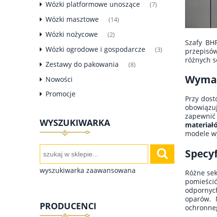
Wózki platformowe unoszące
(7)
Wózki masztowe
(14)
Wózki nożycowe
(2)
Szafy BHP
Wózki ogrodowe i gospodarcze
(3)
przepisów
różnych s
Zestawy do pakowania
(8)
Wymag
Nowości
Promocje
Przy dos
obowiązuj
zapewnić
WYSZUKIWARKA
materiałó
modele w
Specy
wyszukiwarka zaawansowana
Różne sek
pomieścić
odpornyc
oparów. 
PRODUCENCI
ochronneg