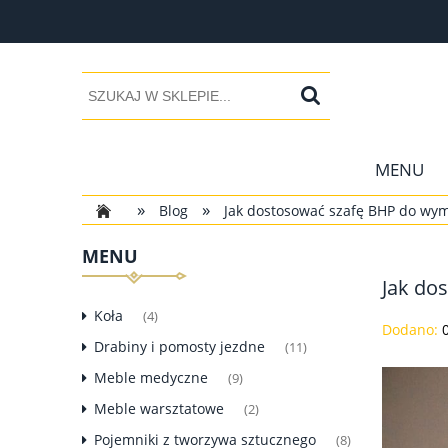
MENU
»
»
Blog
Jak dostosować szafę BHP do wy
MENU
Jak do
Koła
(4)
Dodano:
Drabiny i pomosty jezdne
(11)
Meble medyczne
(9)
Meble warsztatowe
(2)
Pojemniki z tworzywa sztucznego
(8)