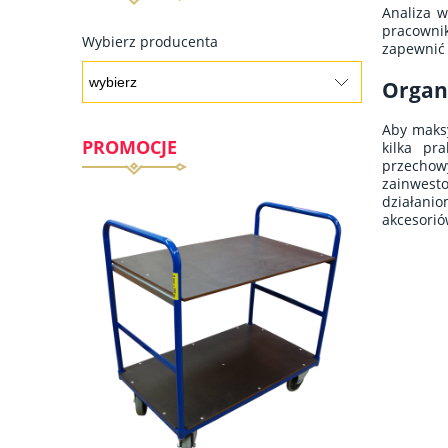
Analiza w
pracowni
Wybierz producenta
zapewnić 
Organ
Aby maksy
PROMOCJE
kilka pr
przechowy
zainwesto
działanio
akcesorió