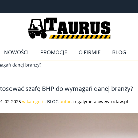
NOWOŚCI
PROMOCJE
O FIRMIE
BLOG
magań danej branży?
stosować szafę BHP do wymagań danej branży?
01-02-2025
w kategorii:
BLOG
autor:
regalymetalowewroclaw.pl