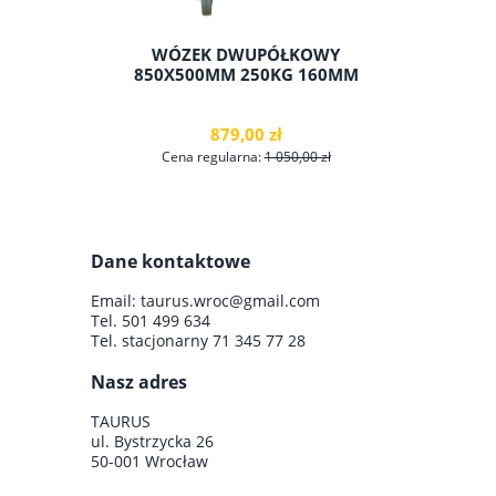
WÓZEK DWUPÓŁKOWY
POJE
850X500MM 250KG 160MM
2
879,00 zł
Cena regularna:
1 050,00 zł
C
Dane kontaktowe
do koszyka
Email:
taurus.wroc@gmail.com
Tel.
501 499 634
Tel. stacjonarny
71 345 77 28
Nasz adres
TAURUS
ul. Bystrzycka 26
50-001 Wrocław