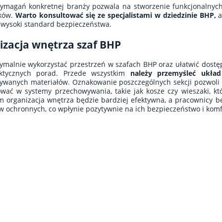
ymagań konkretnej branży pozwala na stworzenie funkcjonalnych 
ków.
Warto konsultować się ze specjalistami w dziedzinie BHP,
a
wysoki standard bezpieczeństwa.
izacja wnętrza szaf BHP
malnie wykorzystać przestrzeń w szafach BHP oraz ułatwić dost
aktycznych porad. Przede wszystkim
należy przemyśleć układ
wanych materiałów. Oznakowanie poszczególnych sekcji pozwoli s
wać w systemy przechowywania, takie jak kosze czy wieszaki, k
m organizacja wnętrza będzie bardziej efektywna, a pracownicy b
w ochronnych, co wpłynie pozytywnie na ich bezpieczeństwo i komf