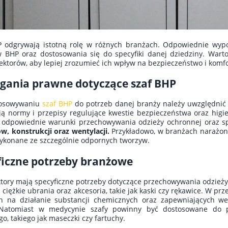
 odgrywają istotną rolę w różnych branżach. Odpowiednie wypos
 BHP oraz dostosowania się do specyfiki danej dziedziny. Wart
ektorów, aby lepiej zrozumieć ich wpływ na bezpieczeństwo i komfo
ania prawne dotyczące szaf BHP
tosowywaniu
szaf BHP
do potrzeb danej branży należy uwzględni
ą normy i przepisy regulujące kwestie bezpieczeństwa oraz higi
 odpowiednie warunki przechowywania odzieży ochronnej oraz s
w, konstrukcji oraz wentylacji.
Przykładowo, w branżach narażony
ykonane ze szczególnie odpornych tworzyw.
ficzne potrzeby branżowe
tory mają specyficzne potrzeby dotyczące przechowywania odzież
 ciężkie ubrania oraz akcesoria, takie jak kaski czy rękawice. W p
h na działanie substancji chemicznych oraz zapewniających we
Natomiast w medycynie szafy powinny być dostosowane do p
o, takiego jak maseczki czy fartuchy.