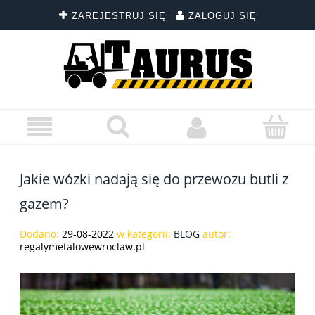
ZAREJESTRUJ SIĘ
ZALOGUJ SIĘ
Jakie wózki nadają się do przewozu butli z
gazem?
Dodano:
29-08-2022
w kategorii:
BLOG
autor:
regalymetalowewroclaw.pl