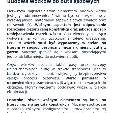
Budowa wózków do butli gazowych
Pierwszym najistotniejszym elementem budowy wózka
jest jego obramowanie. Powinno być ono wykonane z
wysokiej jakości materiałów, zapewniających trwałość oraz
niezawodność.
Ważnym
aspektem
jest odpowiednie
rozłożenie ciężaru całej konstrukcji oraz jakość i sposób
umiejscowienia rączek wózka
. Oba elementy znacząco
wpływają na komfort użytkowania całego urządzenia.
Ponadto
wózek musi być wyposażony w stelaż, na
którym w sposób bezpieczny można umieścić butlę z
gazem
. Możemy spotkać się z wózkami posiadającymi
jedno lub kilka miejsc do ustawienia butli.
Część wózków posiada także pasy oraz zaczepy
unieruchamiające butlę w trakcie transportu. Jest to
bardzo użyteczny element, zwiększający bezpieczeństwo
całego procesu przewozu.
Warto
pamiętać
o
odpowiednich parametrach udźwigu
, dostosowanych do
obciążeń, którym będziemy poddawać wózek w trakcie
eksploatacji.
Ostatnim, równie ważnym elementem są koła, na
których
opiera
się cała konstrukcja
. Możemy spotkać się
z bardzo różnymi konfiguracjami i rozwiązaniami tej