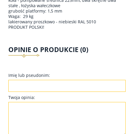
koła - pompowane średnica 225mm, dwa skrętne dwa
stałe , łożyska wałeczkowe
grubość platformy: 1,5 mm
Waga: 29 kg
lakierowany proszkowo - niebieski RAL 5010
PRODUKT POLSKI!
OPINIE O PRODUKCIE (0)
Imię lub pseudonim:
Twoja opinia: