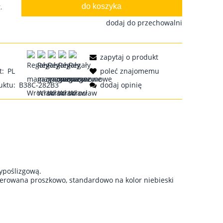
do koszyka
.
dodaj do przechowalni
zapytaj o produkt
t:
PL
poleć znajomemu
uktu:
B38C-282B3
dodaj opinię
ypoślizgową.
kierowana proszkowo, standardowo na kolor niebieski