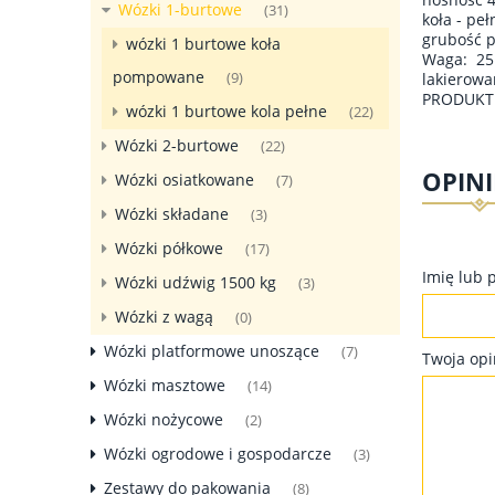
Wózki 1-burtowe
(31)
koła - pe
grubość 
wózki 1 burtowe koła
Waga: 25
pompowane
lakierowa
(9)
PRODUKT 
wózki 1 burtowe kola pełne
(22)
Wózki 2-burtowe
(22)
OPINI
Wózki osiatkowane
(7)
Wózki składane
(3)
Wózki półkowe
(17)
Imię lub 
Wózki udźwig 1500 kg
(3)
Wózki z wagą
(0)
Wózki platformowe unoszące
(7)
Twoja opi
Wózki masztowe
(14)
Wózki nożycowe
(2)
Wózki ogrodowe i gospodarcze
(3)
Zestawy do pakowania
(8)