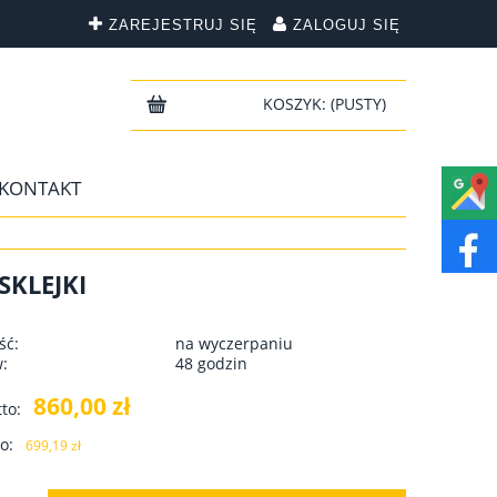
ZAREJESTRUJ SIĘ
ZALOGUJ SIĘ
KOSZYK:
(PUSTY)
KONTAKT
SKLEJKI
ść:
na wyczerpaniu
w:
48 godzin
860,00 zł
to:
o:
699,19 zł