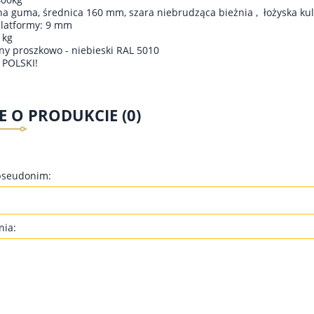
łna guma, średnica 160 mm, szara niebrudząca bieżnia , łożyska ku
platformy: 9 mm
 kg
ny proszkowo - niebieski RAL 5010
POLSKI!
E O PRODUKCIE (0)
pseudonim:
nia: