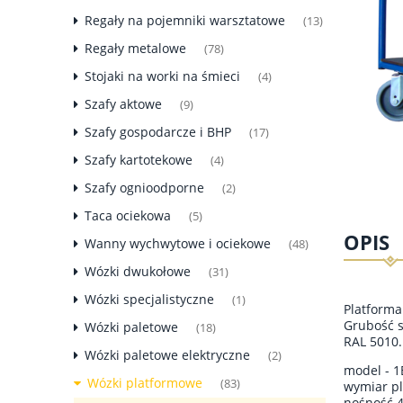
Regały na pojemniki warsztatowe
(13)
Regały metalowe
(78)
Stojaki na worki na śmieci
(4)
Szafy aktowe
(9)
Szafy gospodarcze i BHP
(17)
Szafy kartotekowe
(4)
Szafy ognioodporne
(2)
Taca ociekowa
(5)
OPIS
Wanny wychwytowe i ociekowe
(48)
Wózki dwukołowe
(31)
Wózki specjalistyczne
(1)
Platforma
Grubość s
Wózki paletowe
(18)
RAL 5010.
Wózki paletowe elektryczne
(2)
model - 1
Wózki platformowe
(83)
wymiar p
nośność 