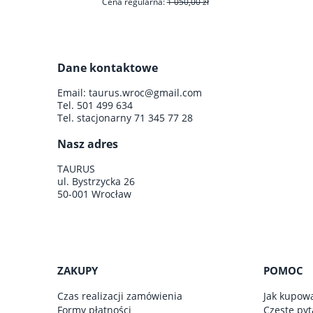
Cena regularna:
1 050,00 zł
Cen
Dane kontaktowe
do koszyka
Email:
taurus.wroc@gmail.com
Tel.
501 499 634
Tel. stacjonarny
71 345 77 28
Nasz adres
TAURUS
ul. Bystrzycka 26
50-001 Wrocław
ZAKUPY
POMOC
Czas realizacji zamówienia
Jak kupow
Formy płatności
Częste pyt