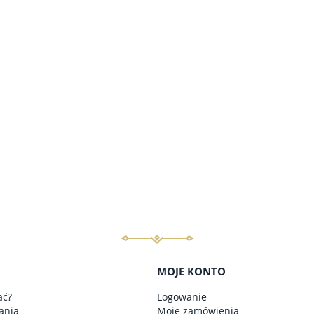
a regularna:
1 290,00 zł
Cena regularna:
1 040,00 zł
do koszyka
do koszyka
MOJE KONTO
ać?
Logowanie
ania
Moje zamówienia