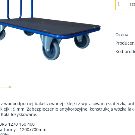
szt
Ocena:
Producen
Kod prod
 z wodoodpornej bakelizowanej sklejki z wprasowaną siateczką ant
klejki: 9 mm. Zabezpieczenie antykorozyjne: konstrukcja wózka la
 Koła łożyskowane.
BRS 1270 160 400
latformy - 1200x700mm
400kg