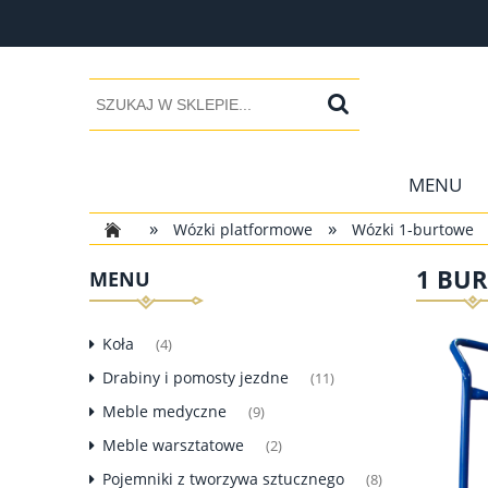
MENU
»
»
Wózki platformowe
Wózki 1-burtowe
1 BUR
MENU
Koła
(4)
Drabiny i pomosty jezdne
(11)
Meble medyczne
(9)
Meble warsztatowe
(2)
Pojemniki z tworzywa sztucznego
(8)