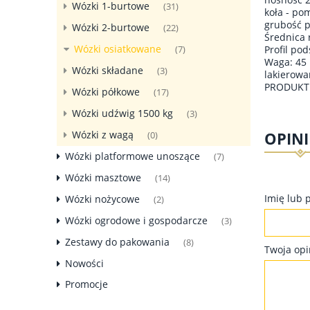
Wózki 1-burtowe
(31)
koła - po
grubość 
Wózki 2-burtowe
(22)
Średnica 
Wózki osiatkowane
Profil po
(7)
Waga: 45 
Wózki składane
(3)
lakierowa
PRODUKT 
Wózki półkowe
(17)
Wózki udźwig 1500 kg
(3)
OPINI
Wózki z wagą
(0)
Wózki platformowe unoszące
(7)
Wózki masztowe
(14)
Imię lub 
Wózki nożycowe
(2)
Wózki ogrodowe i gospodarcze
(3)
Zestawy do pakowania
(8)
Twoja opi
Nowości
Promocje