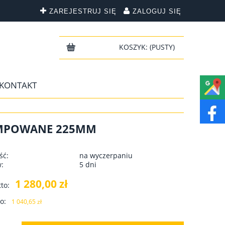
ZAREJESTRUJ SIĘ
ZALOGUJ SIĘ
KOSZYK:
(PUSTY)
KONTAKT
OMPOWANE 225MM
ść:
na wyczerpaniu
w:
5 dni
1 280,00 zł
to:
o:
1 040,65 zł