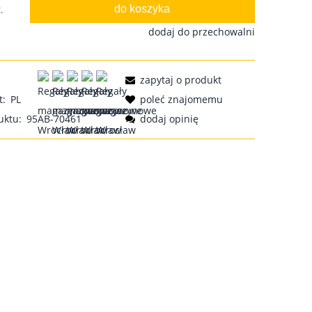
do koszyka
.
dodaj do przechowalni
zapytaj o produkt
t:
PL
poleć znajomemu
uktu:
95AB-70461
dodaj opinię