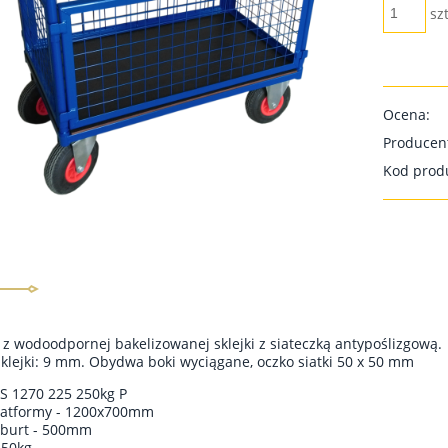
szt
Ocena:
Producen
Kod prod
 z wodoodpornej bakelizowanej sklejki z siateczką antypoślizgową.
klejki: 9 mm. Obydwa boki wyciągane, oczko siatki 50 x 50 mm
S 1270 225 250kg P
latformy - 1200x700mm
 burt - 500mm
250kg