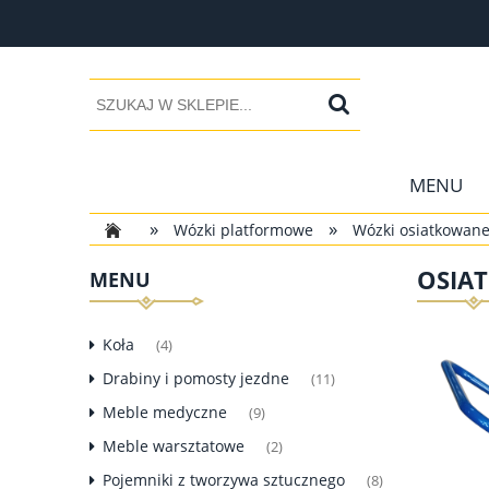
MENU
»
»
Wózki platformowe
Wózki osiatkowan
OSIA
MENU
Koła
(4)
Drabiny i pomosty jezdne
(11)
Meble medyczne
(9)
Meble warsztatowe
(2)
Pojemniki z tworzywa sztucznego
(8)