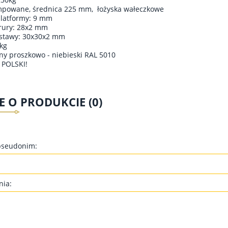
mpowane, średnica 225 mm, łożyska wałeczkowe
platformy: 9 mm
rury: 28x2 mm
dstawy: 30x30x2 mm
kg
ny proszkowo - niebieski RAL 5010
POLSKI!
E O PRODUKCIE (0)
pseudonim:
nia: