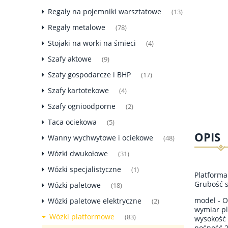
Regały na pojemniki warsztatowe
(13)
Regały metalowe
(78)
Stojaki na worki na śmieci
(4)
Szafy aktowe
(9)
Szafy gospodarcze i BHP
(17)
Szafy kartotekowe
(4)
Szafy ognioodporne
(2)
Taca ociekowa
(5)
OPIS
Wanny wychwytowe i ociekowe
(48)
Wózki dwukołowe
(31)
Wózki specjalistyczne
(1)
Platforma
Grubość s
Wózki paletowe
(18)
model - O
Wózki paletowe elektryczne
(2)
wymiar p
Wózki platformowe
(83)
wysokość
nośność 