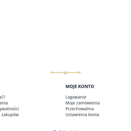
do koszyka
do koszyka
MOJE KONTO
ać?
Logowanie
ania
Moje zamówienia
rywatności
Przechowalnia
n zakupów
Ustawienia konta