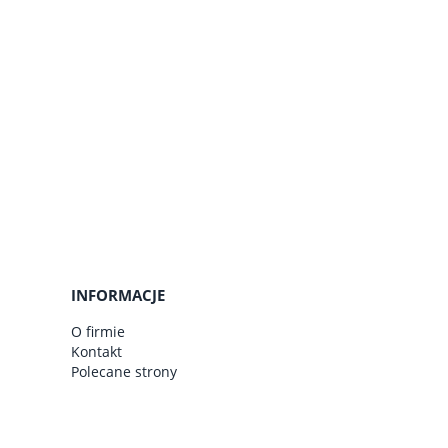
do koszyka
do ko
INFORMACJE
O firmie
Kontakt
Polecane strony