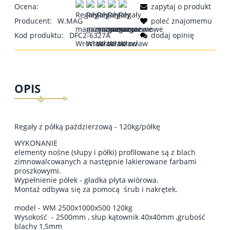
Ocena:
zapytaj o produkt
Producent:
W.MAG
poleć znajomemu
Kod produktu:
DFC2-6327A
dodaj opinię
OPIS
Regały z półką paździerzową - 120kg/półkę
WYKONANIE
elementy nośne (słupy i półki) profilowane są z blach
zimnowalcowanych a następnie lakierowane farbami
proszkowymi.
Wypełnienie półek - gładka płyta wiórowa.
Montaż odbywa się za pomocą śrub i nakrętek.
model - WM 2500x1000x500 120kg
Wysokość - 2500mm , słup kątownik 40x40mm ,grubość
blachy 1,5mm