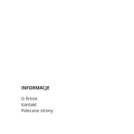
do koszyka
do ko
INFORMACJE
O firmie
Kontakt
Polecane strony