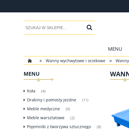
MENU
»
»
Wanny wychwytowe i ociekowe
Wanny
WANNA
MENU
Koła
(4)
Drabiny i pomosty jezdne
(11)
Meble medyczne
(9)
Meble warsztatowe
(2)
Pojemniki z tworzywa sztucznego
(8)