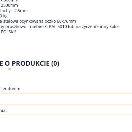
- 2500mm
lachy - 2,5mm
0 kg
ca stalowa ocynkowana oczko 68x76mm
ny proszkowo - niebieski RAL 5010 lub na życzenie inny kolor
POLSKI!
E O PRODUKCIE (0)
pseudonim:
nia: