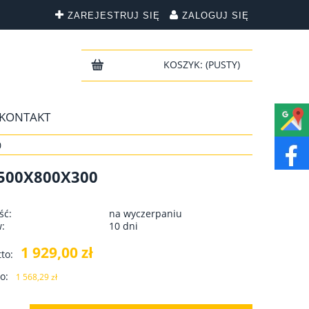
ZAREJESTRUJ SIĘ
ZALOGUJ SIĘ
KOSZYK:
(PUSTY)
KONTAKT
0
500X800X300
ść:
na wyczerpaniu
w:
10 dni
1 929,00 zł
to:
o:
1 568,29 zł