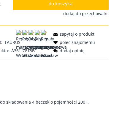
do koszyka
.
dodaj do przechowalni
zapytaj o produkt
t:
TAURUS
poleć znajomemu
uktu:
A361-7818B
dodaj opinię
 składowania 4 beczek o pojemności 200 l.