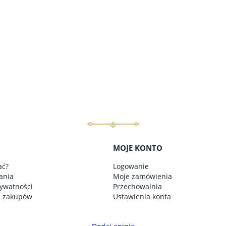
do koszyka
do koszyka
MOJE KONTO
ać?
Logowanie
ania
Moje zamówienia
rywatności
Przechowalnia
n zakupów
Ustawienia konta