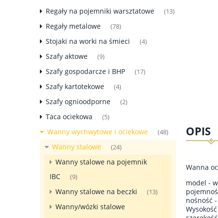
Regały na pojemniki warsztatowe
(13)
Regały metalowe
(78)
Stojaki na worki na śmieci
(4)
Szafy aktowe
(9)
Szafy gospodarcze i BHP
(17)
Szafy kartotekowe
(4)
Szafy ognioodporne
(2)
Taca ociekowa
(5)
OPIS
Wanny wychwytowe i ociekowe
(48)
Wanny stalowe
(24)
Wanny stalowe na pojemnik
Wanna oci
IBC
(9)
model - 
pojemność
Wanny stalowe na beczki
(13)
nośność -
Wanny/wózki stalowe
Wysokość 
szerokoś