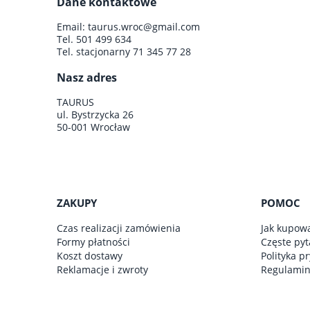
Dane kontaktowe
do koszyka
Email:
taurus.wroc@gmail.com
Tel.
501 499 634
Tel. stacjonarny
71 345 77 28
Nasz adres
TAURUS
ul. Bystrzycka 26
50-001 Wrocław
ZAKUPY
POMOC
Czas realizacji zamówienia
Jak kupow
Formy płatności
Częste pyt
Koszt dostawy
Polityka p
Reklamacje i zwroty
Regulami