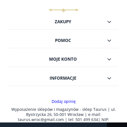
ZAKUPY
POMOC
MOJE KONTO
INFORMACJE
Dodaj opinię
Wyposażenie sklepów i magazynów - sklep Taurus | ul.
Bystrzycka 26, 50-001 Wrocław | e-mail:
taurus.wroc@gmail.com
| tel:
501 499 634
| NIP:
8981006212 | REGON: 930089141