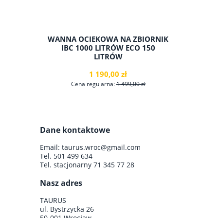
WANNA OCIEKOWA NA ZBIORNIK
POJE
IBC 1000 LITRÓW ECO 150
2
LITRÓW
1 190,00 zł
Cena regularna:
1 499,00 zł
C
Dane kontaktowe
do koszyka
Email:
taurus.wroc@gmail.com
Tel.
501 499 634
Tel. stacjonarny
71 345 77 28
Nasz adres
TAURUS
ul. Bystrzycka 26
50-001 Wrocław