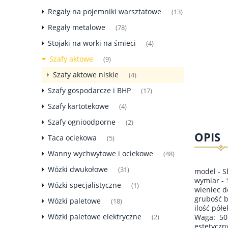
Regały na pojemniki warsztatowe
(13)
Regały metalowe
(78)
Stojaki na worki na śmieci
(4)
Szafy aktowe
(9)
Szafy aktowe niskie
(4)
Szafy gospodarcze i BHP
(17)
Szafy kartotekowe
(4)
Szafy ognioodporne
(2)
OPIS
Taca ociekowa
(5)
Wanny wychwytowe i ociekowe
(48)
Wózki dwukołowe
(31)
model - 
wymiar - 
Wózki specjalistyczne
(1)
wieniec d
grubość 
Wózki paletowe
(18)
ilość pół
Wózki paletowe elektryczne
Waga: 50
(2)
estetyczn