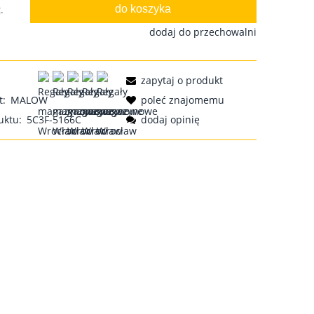
do koszyka
.
dodaj do przechowalni
zapytaj o produkt
t:
MALOW
poleć znajomemu
uktu:
5C3F-5166C
dodaj opinię