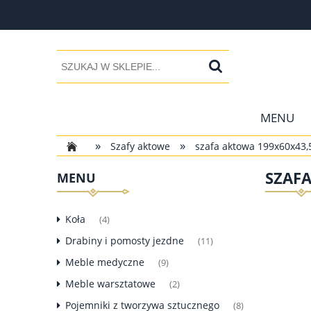
MENU
»
»
Szafy aktowe
szafa aktowa 199x60x43
SZAF
MENU
Koła
(4)
Drabiny i pomosty jezdne
(11)
Meble medyczne
(9)
Meble warsztatowe
(2)
Pojemniki z tworzywa sztucznego
(8)