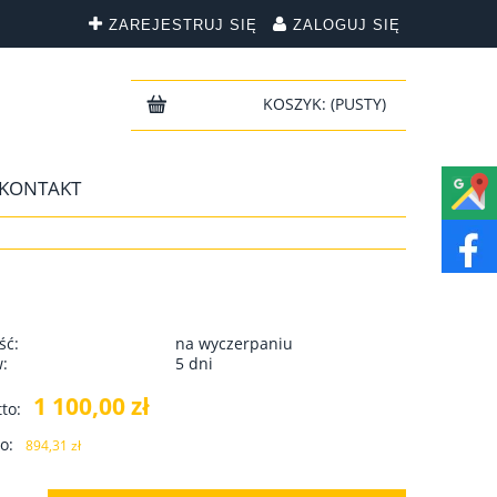
ZAREJESTRUJ SIĘ
ZALOGUJ SIĘ
KOSZYK:
(PUSTY)
KONTAKT
ść:
na wyczerpaniu
w:
5 dni
1 100,00 zł
to:
o:
894,31 zł