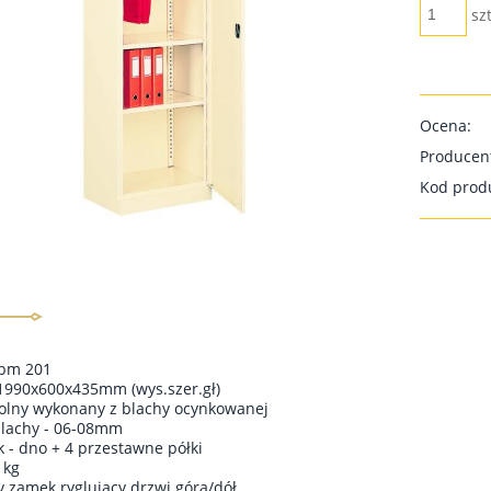
szt
Ocena:
Producen
Kod prod
Sbm 201
1990x600x435mm (wys.szer.gł)
olny wykonany z blachy ocynkowanej
blachy - 06-08mm
ek - dno + 4 przestawne półki
 kg
y zamek ryglujący drzwi góra/dół