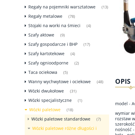
Regały na pojemniki warsztatowe
(13)
Regały metalowe
(78)
Stojaki na worki na śmieci
(4)
Szafy aktowe
(9)
Szafy gospodarcze i BHP
(17)
Szafy kartotekowe
(4)
Szafy ognioodporne
(2)
Taca ociekowa
(5)
OPIS
Wanny wychwytowe i ociekowe
(48)
Wózki dwukołowe
(31)
Wózki specjalistyczne
(1)
model - 
Wózki paletowe
(18)
wymiar w
rozstaw 
Wózki paletowe standardowe
(7)
szerokość
Wózki paletowe różne długości i
nośność -
koła - po