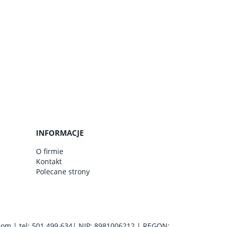
INFORMACJE
O firmie
Kontakt
Polecane strony
com
| tel:
501 499 634
| NIP: 8981006212 | REGON: