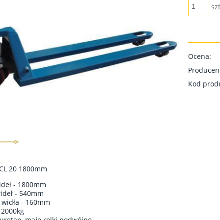
szt
Ocena:
Producen
Kod prod
ACL 20 1800mm
ideł - 1800mm
wideł - 540mm
 widła - 160mm
 2000kg
liuretan, małe rolki podwójne