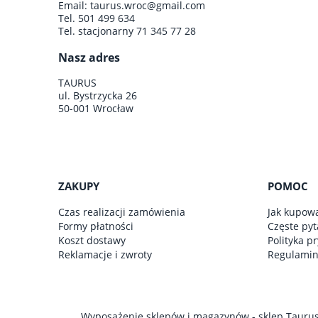
Email:
taurus.wroc@gmail.com
Tel.
501 499 634
Tel. stacjonarny
71 345 77 28
Nasz adres
TAURUS
ul. Bystrzycka 26
50-001 Wrocław
ZAKUPY
POMOC
Czas realizacji zamówienia
Jak kupow
Formy płatności
Częste pyt
Koszt dostawy
Polityka p
Reklamacje i zwroty
Regulami
Wyposażenie sklepów i magazynów - sklep Taurus 