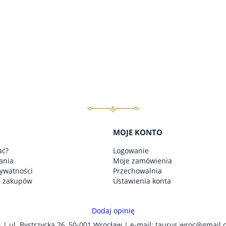
MOJE KONTO
ać?
Logowanie
ania
Moje zamówienia
rywatności
Przechowalnia
n zakupów
Ustawienia konta
Dodaj opinię
| ul. Bystrzycka 26, 50-001 Wrocław | e-mail:
taurus.wroc@gmail.