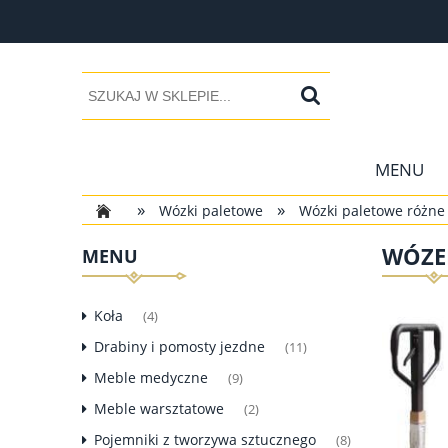
MENU
»
»
Wózki paletowe
Wózki paletowe różne 
WÓZE
MENU
Koła
(4)
Drabiny i pomosty jezdne
(11)
Meble medyczne
(9)
Meble warsztatowe
(2)
Pojemniki z tworzywa sztucznego
(8)