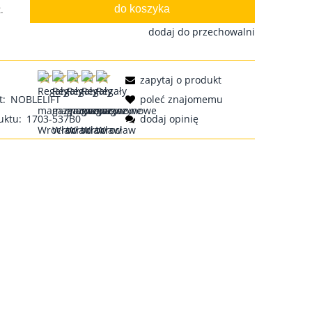
do koszyka
.
dodaj do przechowalni
zapytaj o produkt
t:
NOBLELIFT
poleć znajomemu
uktu:
1703-537B0
dodaj opinię