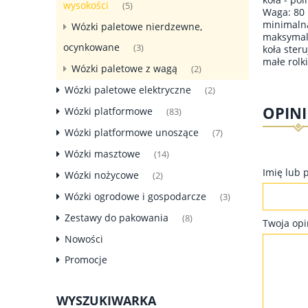
wysokości
(5)
Waga: 80 
minimaln
Wózki paletowe nierdzewne,
maksymal
ocynkowane
(3)
koła ster
małe rolk
Wózki paletowe z wagą
(2)
Wózki paletowe elektryczne
(2)
OPINI
Wózki platformowe
(83)
Wózki platformowe unoszące
(7)
Wózki masztowe
(14)
Imię lub 
Wózki nożycowe
(2)
Wózki ogrodowe i gospodarcze
(3)
Zestawy do pakowania
(8)
Twoja opi
Nowości
Promocje
WYSZUKIWARKA