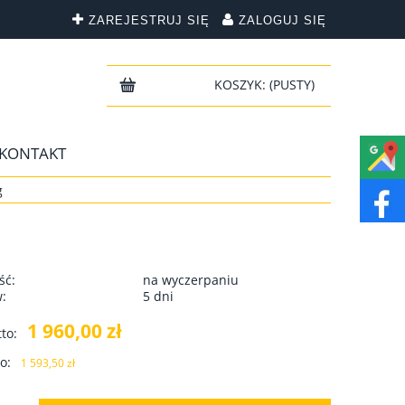
ZAREJESTRUJ SIĘ
ZALOGUJ SIĘ
KOSZYK:
(PUSTY)
KONTAKT
g
ść:
na wyczerpaniu
w:
5 dni
1 960,00 zł
to:
o:
1 593,50 zł