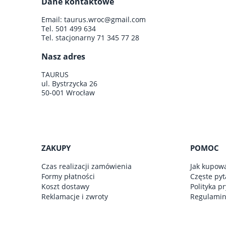
Dane kontaktowe
do koszyka
Email:
taurus.wroc@gmail.com
Tel.
501 499 634
Tel. stacjonarny
71 345 77 28
Nasz adres
TAURUS
ul. Bystrzycka 26
50-001 Wrocław
ZAKUPY
POMOC
Czas realizacji zamówienia
Jak kupow
Formy płatności
Częste pyt
Koszt dostawy
Polityka p
Reklamacje i zwroty
Regulami