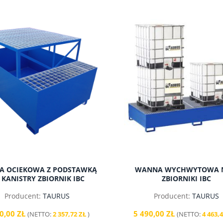
do koszyka
do koszyka
 OCIEKOWA Z PODSTAWKĄ
WANNA WYCHWYTOWA N
 KANISTRY ZBIORNIK IBC
ZBIORNIKI IBC
Producent:
TAURUS
Producent:
TAURUS
0,00 ZŁ
5 490,00 ZŁ
(NETTO:
2 357,72 ZŁ
)
(NETTO:
4 463,