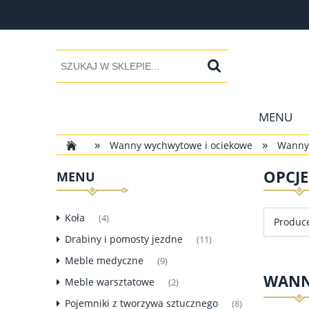
MENU
»
»
Wanny wychwytowe i ociekowe
Wanny
OPCJ
MENU
Koła
(4)
Produce
Drabiny i pomosty jezdne
(11)
Meble medyczne
(9)
WANN
Meble warsztatowe
(2)
Pojemniki z tworzywa sztucznego
(8)