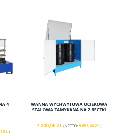
do koszyka
A 4
WANNA WYCHWYTOWA OCIEKOWA
STALOWA ZAMYKANA NA 2 BECZKI
7 200,00 ZŁ
(NETTO:
5 853,66 ZŁ
)
41 ZŁ
)