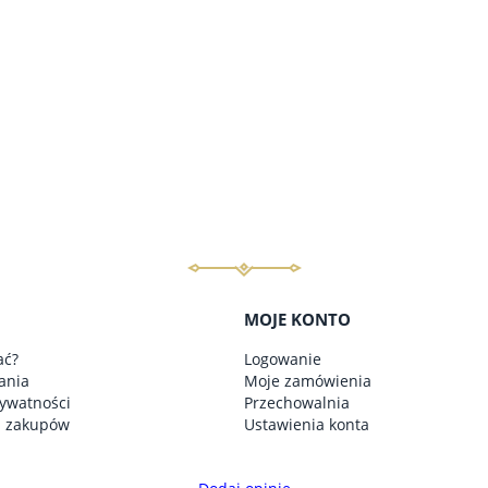
do koszyka
do koszyka
MOJE KONTO
ać?
Logowanie
ania
Moje zamówienia
rywatności
Przechowalnia
n zakupów
Ustawienia konta