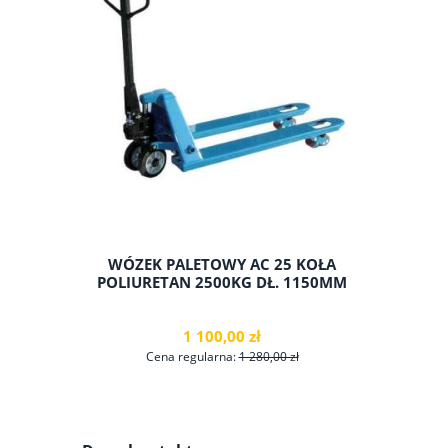
WÓZEK PALETOWY AC 25 KOŁA
WANNA O
POLIURETAN 2500KG DŁ. 1150MM
IBC 1
1 100,00 zł
Cena regularna:
1 280,00 zł
Cen