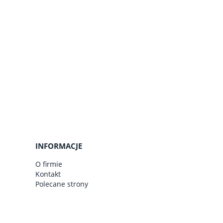
do koszyka
do ko
INFORMACJE
O firmie
Kontakt
Polecane strony