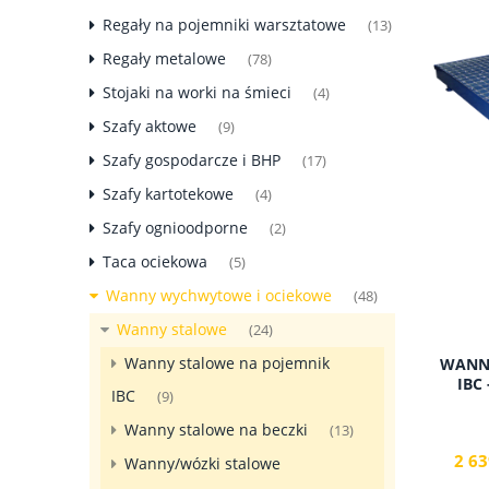
Regały na pojemniki warsztatowe
(13)
Regały metalowe
(78)
Stojaki na worki na śmieci
(4)
Szafy aktowe
(9)
Szafy gospodarcze i BHP
(17)
Szafy kartotekowe
(4)
Szafy ognioodporne
(2)
Taca ociekowa
(5)
Wanny wychwytowe i ociekowe
(48)
Wanny stalowe
(24)
Wanny stalowe na pojemnik
WANNA
IBC
IBC
(9)
Wanny stalowe na beczki
(13)
2 63
Wanny/wózki stalowe