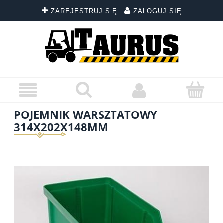
ZAREJESTRUJ SIĘ
ZALOGUJ SIĘ
POJEMNIK WARSZTATOWY
314X202X148MM