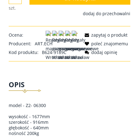
szt.
dodaj do przechowalni
Ocena:
zapytaj o produkt
Producent:
ART.ECH
poleć znajomemu
Kod produktu:
B624-9189C
dodaj opinię
OPIS
model - Z2- 06300
wysokość - 1677mm
szerokość - 916mm
głębokość - 640mm
nośność 200kg